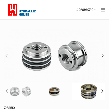
ᲥᲐᲠᲗᲣᲚᲘ
დგუში