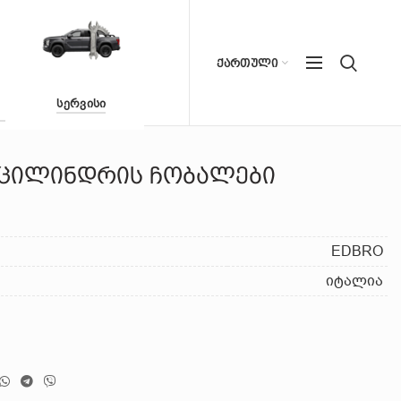
ᲥᲐᲠᲗᲣᲚᲘ
ᲡᲔᲠᲕᲘᲡᲘ
ცილინდრის ჩობალები
EDBRO
იტალია