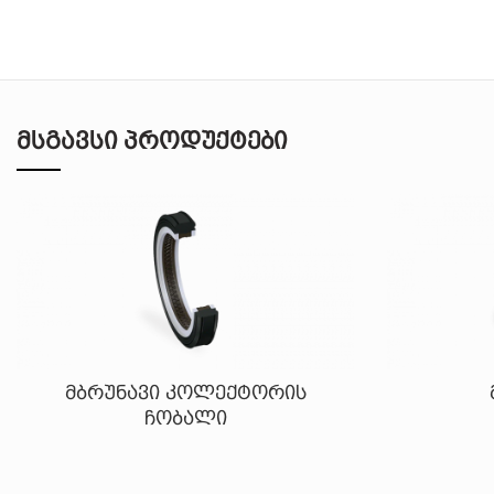
ᲛᲡᲒᲐᲕᲡᲘ ᲞᲠᲝᲓᲣᲥᲢᲔᲑᲘ
მბრუნავი კოლექტორის
ჩობალი