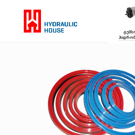
ᲢᲣᲛᲑ
ᲰᲘᲓᲠᲝ